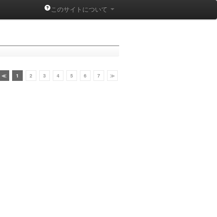
このサイトについて
≪
1
2
3
4
5
6
7
≫